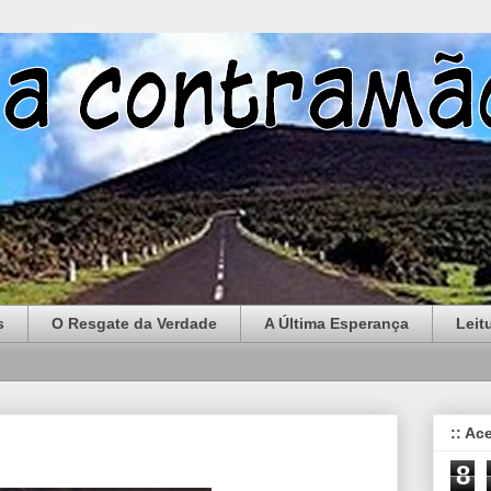
s
O Resgate da Verdade
A Última Esperança
Leit
:: Ac
8