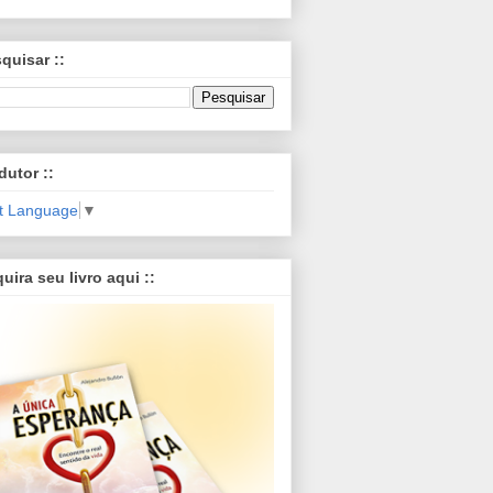
squisar ::
dutor ::
t Language
▼
quira seu livro aqui ::