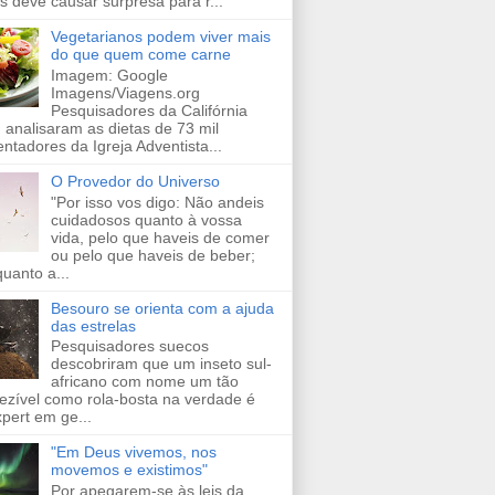
s deve causar surpresa para r...
Vegetarianos podem viver mais
do que quem come carne
Imagem: Google
Imagens/Viagens.org
Pesquisadores da Califórnia
 analisaram as dietas de 73 mil
entadores da Igreja Adventista...
O Provedor do Universo
"Por isso vos digo: Não andeis
cuidadosos quanto à vossa
vida, pelo que haveis de comer
ou pelo que haveis de beber;
uanto a...
Besouro se orienta com a ajuda
das estrelas
Pesquisadores suecos
descobriram que um inseto sul-
africano com nome um tão
ezível como rola-bosta na verdade é
pert em ge...
"Em Deus vivemos, nos
movemos e existimos"
Por apegarem-se às leis da