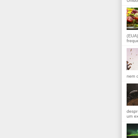
Unido
(EUA)
frequ
nem q
despr
um ex