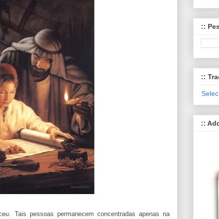
:: Pe
:: Tra
Selec
:: Ad
sceu. Tais pessoas permanecem concentradas apenas na