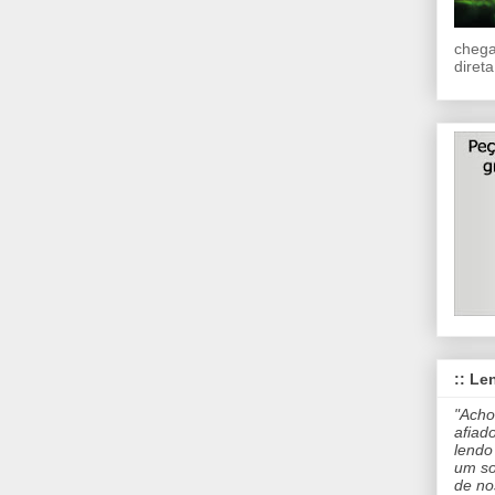
chega
direta
:: Len
"Acho
afiad
lendo
um so
de no