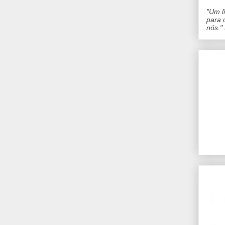
"Um l
para 
nós."