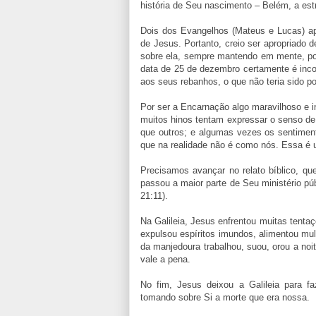
história de Seu nascimento – Belém, a est
Dois dos Evangelhos (Mateus e Lucas) ap
de Jesus. Portanto, creio ser apropriado d
sobre ela, sempre mantendo em mente, p
data de 25 de dezembro certamente é incorr
aos seus rebanhos, o que não teria sido po
Por ser a Encarnação algo maravilhoso e i
muitos hinos tentam expressar o senso de
que outros; e algumas vezes os sentimen
que na realidade não é como nós. Essa é
Precisamos avançar no relato bíblico, que
passou a maior parte de Seu ministério pú
21:11).
Na Galileia, Jesus enfrentou muitas tentaç
expulsou espíritos imundos, alimentou mu
da manjedoura trabalhou, suou, orou a noi
vale a pena.
No fim, Jesus deixou a Galileia para fa
tomando sobre Si a morte que era nossa.