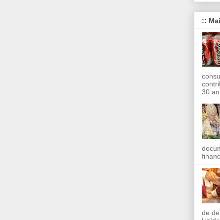
:: Ma
consu
contr
30 an
docum
finan
de de