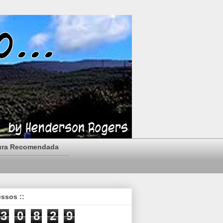
ura Recomendada
essos ::
3
0
8
2
9