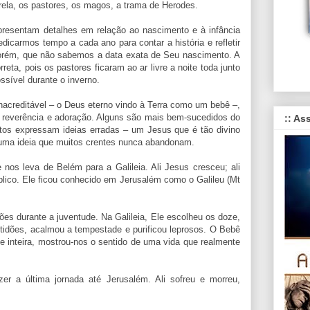
rela, os pastores, os magos, a trama de Herodes.
resentam detalhes em relação ao nascimento e à infância
edicarmos tempo a cada ano para contar a história e refletir
orém, que não sabemos a data exata de Seu nascimento. A
eta, pois os pastores ficaram ao ar livre a noite toda junto
ssível durante o inverno.
nacreditável – o Deus eterno vindo à Terra como um bebê –,
 reverência e adoração. Alguns são mais bem-sucedidos do
:: As
tos expressam ideias erradas – um Jesus que é tão divino
 uma ideia que muitos crentes nunca abandonam.
 nos leva de Belém para a Galileia. Ali Jesus cresceu; ali
blico. Ele ficou conhecido em Jerusalém como o Galileu (Mt
ões durante a juventude. Na Galileia, Ele escolheu os doze,
ltidões, acalmou a tempestade e purificou leprosos. O Bebê
te inteira, mostrou-nos o sentido de uma vida que realmente
zer a última jornada até Jerusalém. Ali sofreu e morreu,