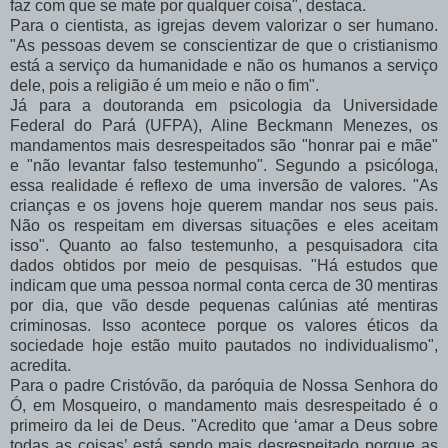
faz com que se mate por qualquer coisa", destaca.
Para o cientista, as igrejas devem valorizar o ser humano.
"As pessoas devem se conscientizar de que o cristianismo
está a serviço da humanidade e não os humanos a serviço
dele, pois a religião é um meio e não o fim".
Já para a doutoranda em psicologia da Universidade
Federal do Pará (UFPA), Aline Beckmann Menezes, os
mandamentos mais desrespeitados são "honrar pai e mãe"
e "não levantar falso testemunho". Segundo a psicóloga,
essa realidade é reflexo de uma inversão de valores. "As
crianças e os jovens hoje querem mandar nos seus pais.
Não os respeitam em diversas situações e eles aceitam
isso". Quanto ao falso testemunho, a pesquisadora cita
dados obtidos por meio de pesquisas. "Há estudos que
indicam que uma pessoa normal conta cerca de 30 mentiras
por dia, que vão desde pequenas calúnias até mentiras
criminosas. Isso acontece porque os valores éticos da
sociedade hoje estão muito pautados no individualismo",
acredita.
Para o padre Cristóvão, da paróquia de Nossa Senhora do
Ó, em Mosqueiro, o mandamento mais desrespeitado é o
primeiro da lei de Deus. "Acredito que ‘amar a Deus sobre
todas as coisas’ está sendo mais desrespeitado porque as