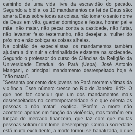
caminho de uma vida livre da escravidão do pecado.
Segundo a bíblia, os 10 mandamentos da lei de Deus são:
amar a Deus sobre todas as coisas, não tomar o santo nome
de Deus em vão, guardar domingos e festas, honrar pai e
mãe, não matar, não pecar contra a castidade, não furtar,
não levantar falso testemunho, não desejar a mulher do
próximo e não cobiçar as coisas alheias.
Na opinião de especialistas, os mandamentos também
ajudam a diminuir a criminalidade existente na sociedade.
Segundo o professor do curso de Ciências da Religião da
Universidade Estadual do Pará (Uepa), José Antonio
Mangani, o principal mandamento desrespeitado hoje é
"não matar".
"Sessenta por cento dos jovens no Pará morrem vítimas da
violência. Esse número cresce no Rio de Janeiro: 84%. O
que nos faz concluir que um dos mandamentos mais
desrespeitados na contemporaneidade é o que orienta as
pessoas a não matar", explica. "Porém, a morte não
acontece apenas em função da violência, mas também em
função do mercado financeiro, que faz com que muitas
pessoas sofram com fome, desemprego. Como a sociedade
está muito excludente, a morte tornou-se banalizada, o que