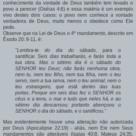
conhecimento da vontade de Deus também tem levado o
povo a perecer (Oséias 4:6) e essa matéria é um exemplo
vivo destes dois casos: o povo nem conhece a vontade
verdadeira de Deus, muito menos o obedece como Ele
pede.
Observe que na Lei de Deus o 4º mandamento, descrito em
Êxodo 20: 8-11, é:
"Lembra-te do dia do sábado, para o
santificar. Seis dias trabalharás, e farás toda a
tua obra. Mas o sétimo dia é o sábado do
SENHOR teu Deus; não farás nenhuma obra,
nem tu, nem teu filho, nem tua filha, nem o teu
servo, nem a tua serva, nem o teu animal, nem o
teu estrangeiro, que está dentro das tuas
portas. Porque em seis dias fez o SENHOR os
céus e a terra, o mar e tudo que neles há, e ao
sétimo dia descansou; portanto abençoou o
SENHOR o dia do sábado, e o santificou."
Mas evidentemente houve uma alteração não autorizada
por Deus (Apocalipse 22:19) - aliás, nem Ele nem Seus
mandamentos são alteráveis (Isaías 40:8, Mateus 24:35,