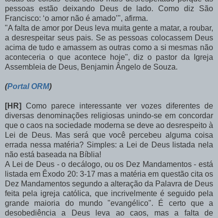
pessoas estão deixando Deus de lado. Como diz São
Francisco: ‘o amor não é amado’", afirma.
"A falta de amor por Deus leva muita gente a matar, a roubar,
a desrespeitar seus pais. Se as pessoas colocassem Deus
acima de tudo e amassem as outras como a si mesmas não
aconteceria o que acontece hoje", diz o pastor da Igreja
Assembleia de Deus, Benjamin Ângelo de Souza.
(
Portal ORM
)
[HR]
Como parece interessante ver vozes diferentes de
diversas denominações religiosas unindo-se em concordar
que o caos na sociedade moderna se deve ao desrespeito à
Lei de Deus. Mas será que você percebeu alguma coisa
errada nessa matéria? Simples: a Lei de Deus listada nela
não está baseada na Bíblia!
A Lei de Deus - o decálogo, ou os Dez Mandamentos - está
listada em Êxodo 20: 3-17 mas a matéria em questão cita os
Dez Mandamentos segundo a alteração da Palavra de Deus
feita pela igreja católica, que incrivelmente é seguido pela
grande maioria do mundo "evangélico". É certo que a
desobediência a Deus leva ao caos, mas a falta de