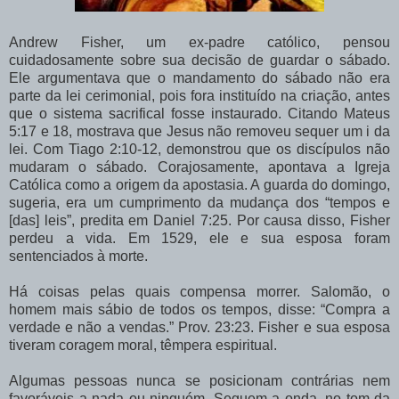
Andrew Fisher, um ex-padre católico, pensou
cuidadosamente sobre sua decisão de guardar o sábado.
Ele argumentava que o mandamento do sábado não era
parte da lei cerimonial, pois fora instituído na criação, antes
que o sistema sacrifical fosse instaurado. Citando Mateus
5:17 e 18, mostrava que Jesus não removeu sequer um i da
lei. Com Tiago 2:10-12, demonstrou que os discípulos não
mudaram o sábado. Corajosamente, apontava a Igreja
Católica como a origem da apostasia. A guarda do domingo,
sugeria, era um cumprimento da mudança dos “tempos e
[das] leis”, predita em Daniel 7:25. Por causa disso, Fisher
perdeu a vida. Em 1529, ele e sua esposa foram
sentenciados à morte.
Há coisas pelas quais compensa morrer. Salomão, o
homem mais sábio de todos os tempos, disse: “Compra a
verdade e não a vendas.” Prov. 23:23. Fisher e sua esposa
tiveram coragem moral, têmpera espiritual.
Algumas pessoas nunca se posicionam contrárias nem
favoráveis a nada ou ninguém. Seguem a onda, no tom da