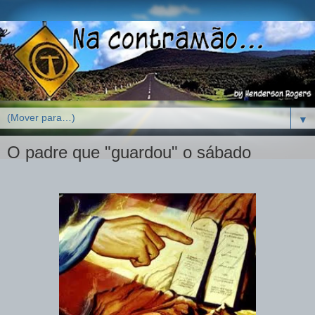
▼
O padre que "guardou" o sábado