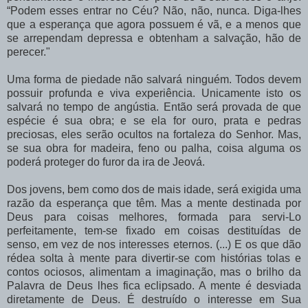
“Podem esses entrar no Céu? Não, não, nunca. Diga-lhes
que a esperança que agora possuem é vã, e a menos que
se arrependam depressa e obtenham a salvação, hão de
perecer."
Uma forma de piedade não salvará ninguém. Todos devem
possuir profunda e viva experiência. Unicamente isto os
salvará no tempo de angústia. Então será provada de que
espécie é sua obra; e se ela for ouro, prata e pedras
preciosas, eles serão ocultos na fortaleza do Senhor. Mas,
se sua obra for madeira, feno ou palha, coisa alguma os
poderá proteger do furor da ira de Jeová.
Dos jovens, bem como dos de mais idade, será exigida uma
razão da esperança que têm. Mas a mente destinada por
Deus para coisas melhores, formada para servi-Lo
perfeitamente, tem-se fixado em coisas destituídas de
senso, em vez de nos interesses eternos. (...) E os que dão
rédea solta à mente para divertir-se com histórias tolas e
contos ociosos, alimentam a imaginação, mas o brilho da
Palavra de Deus lhes fica eclipsado. A mente é desviada
diretamente de Deus. É destruído o interesse em Sua