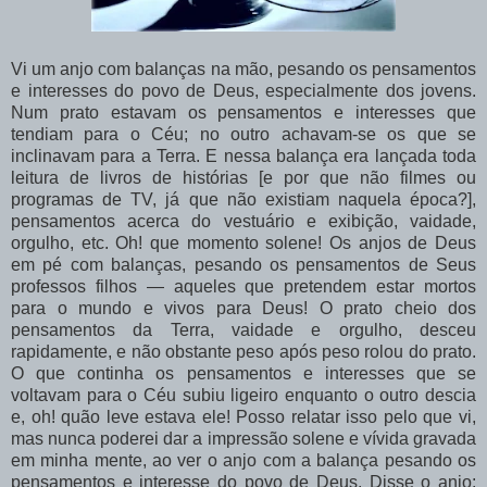
Vi um anjo com balanças na mão, pesando os pensamentos
e interesses do povo de Deus, especialmente dos jovens.
Num prato estavam os pensamentos e interesses que
tendiam para o Céu; no outro achavam-se os que se
inclinavam para a Terra. E nessa balança era lançada toda
leitura de livros de histórias [e por que não filmes ou
programas de TV, já que não existiam naquela época?],
pensamentos acerca do vestuário e exibição, vaidade,
orgulho, etc. Oh! que momento solene! Os anjos de Deus
em pé com balanças, pesando os pensamentos de Seus
professos filhos — aqueles que pretendem estar mortos
para o mundo e vivos para Deus! O prato cheio dos
pensamentos da Terra, vaidade e orgulho, desceu
rapidamente, e não obstante peso após peso rolou do prato.
O que continha os pensamentos e interesses que se
voltavam para o Céu subiu ligeiro enquanto o outro descia
e, oh! quão leve estava ele! Posso relatar isso pelo que vi,
mas nunca poderei dar a impressão solene e vívida gravada
em minha mente, ao ver o anjo com a balança pesando os
pensamentos e interesse do povo de Deus. Disse o anjo: