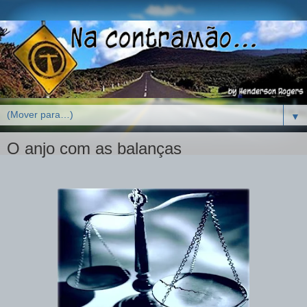
▼
O anjo com as balanças