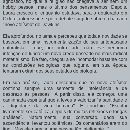
agnóstico, no qual a religião não chegava a ser nem um
hobby pessoal, mas o último dos pensamentos. Depois,
Laura cresceu e, enquanto estudava para o doutorado em
Oxford, interessou-se pelo debate surgido sobre o chamado
"novo ateísmo" de Dawkins.
Ela aprofundou no tema e percebeu que toda a novidade se
baseava em uma instrumentalização do seu antepassado
naturalista – que, por outro lado, não teve nenhuma
intenção de fundar um novo credo baseado no mais radical
materialismo. De fato, chegou a se incomodar bastante com
as conclusões teológicas que alguns, em sua época,
tentaram extrair dos seus estudos de biologia.
Em sua análise, Laura descobriu que "o 'novo ateísmo'
continha sempre uma semente de intolerância e de
desprezo às pessoas". A partir disso, ela começou uma
caminhada espiritual que a levou a valorizar "a santidade e
a dignidade da vida humana". E concluiu: "Escolhi
livremente ser católica, depois de muitas reflexões e longas
análises". Naturalmente, sua conversão, dada sua
ascendência, levantou polêmicas. Os comentários eram do
tipo: "Mas ela parecia uma pessoa tão inteligente...".