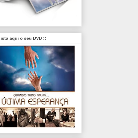
sista aqui o seu DVD ::