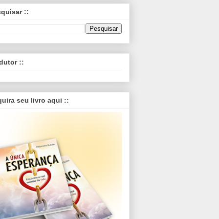
squisar ::
dutor ::
quira seu livro aqui ::