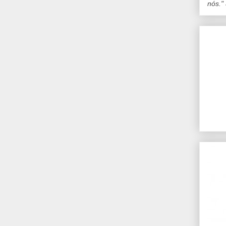
nós."