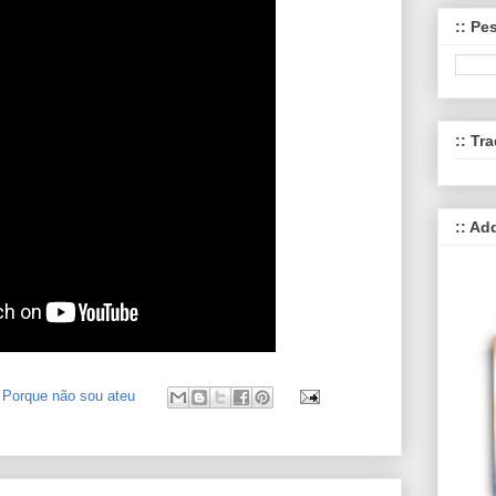
:: Pe
:: Tra
:: Ad
,
Porque não sou ateu