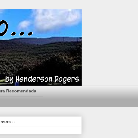
ura Recomendada
essos ::