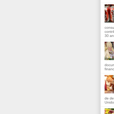
consu
contr
30 an
docum
finan
de de
Unido