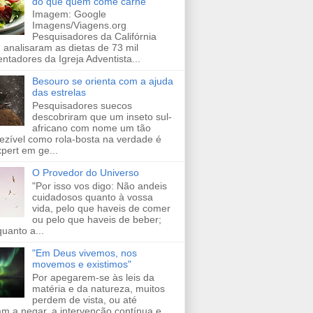
do que quem come carne
Imagem: Google
Imagens/Viagens.org
Pesquisadores da Califórnia
 analisaram as dietas de 73 mil
entadores da Igreja Adventista...
Besouro se orienta com a ajuda
das estrelas
Pesquisadores suecos
descobriram que um inseto sul-
africano com nome um tão
ezível como rola-bosta na verdade é
pert em ge...
O Provedor do Universo
"Por isso vos digo: Não andeis
cuidadosos quanto à vossa
vida, pelo que haveis de comer
ou pelo que haveis de beber;
uanto a...
"Em Deus vivemos, nos
movemos e existimos"
Por apegarem-se às leis da
matéria e da natureza, muitos
perdem de vista, ou até
m a negar, a intervenção contínua e