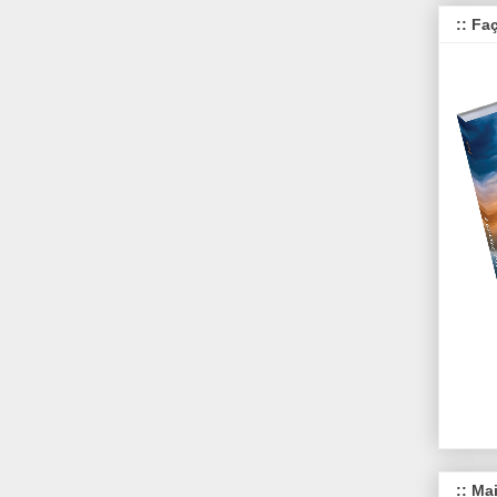
:: Fa
:: Ma