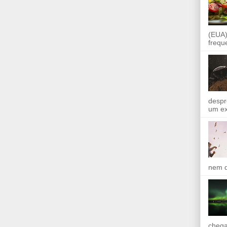
(EUA)
frequ
despr
um ex
nem q
chega