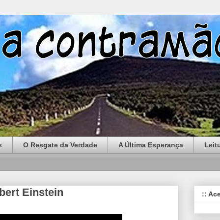
s
O Resgate da Verdade
A Última Esperança
Leit
bert Einstein
:: Ac