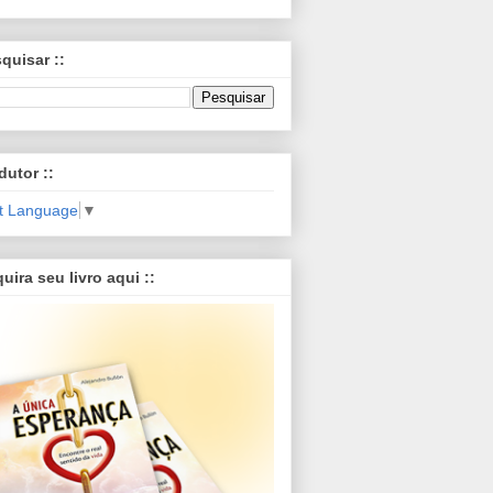
squisar ::
dutor ::
t Language
▼
quira seu livro aqui ::