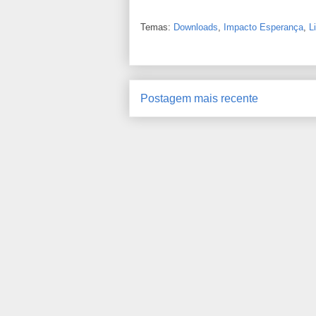
Temas:
Downloads
,
Impacto Esperança
,
L
Postagem mais recente