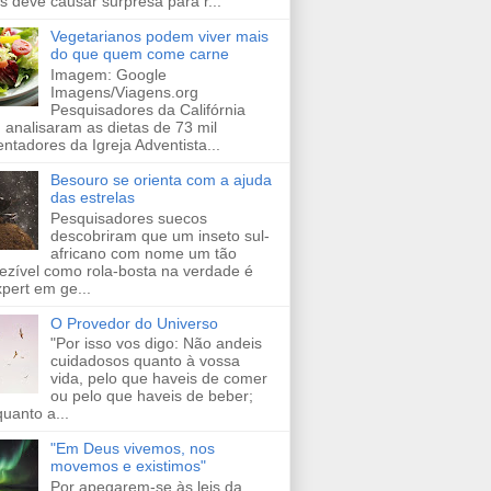
s deve causar surpresa para r...
Vegetarianos podem viver mais
do que quem come carne
Imagem: Google
Imagens/Viagens.org
Pesquisadores da Califórnia
 analisaram as dietas de 73 mil
entadores da Igreja Adventista...
Besouro se orienta com a ajuda
das estrelas
Pesquisadores suecos
descobriram que um inseto sul-
africano com nome um tão
ezível como rola-bosta na verdade é
pert em ge...
O Provedor do Universo
"Por isso vos digo: Não andeis
cuidadosos quanto à vossa
vida, pelo que haveis de comer
ou pelo que haveis de beber;
uanto a...
"Em Deus vivemos, nos
movemos e existimos"
Por apegarem-se às leis da