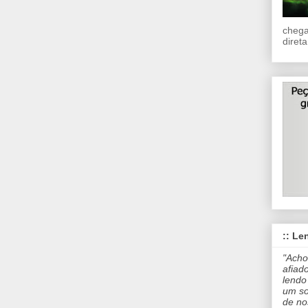
chega
direta
:: Len
"Acho
afiad
lendo
um so
de no