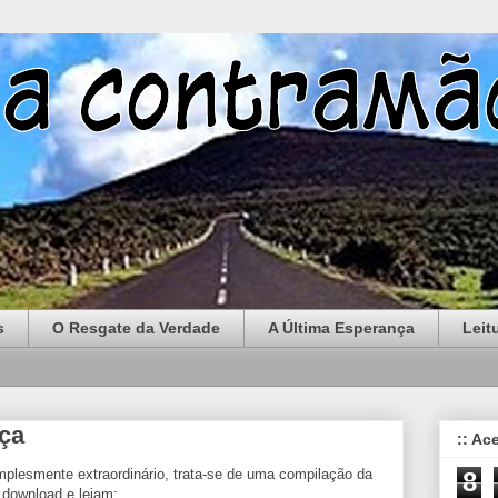
s
O Resgate da Verdade
A Última Esperança
Leit
ça
:: Ac
implesmente extraordinário, trata-se de uma compilação da
8
 download e leiam: