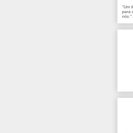
"Um l
para 
nós."