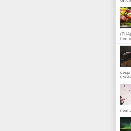
Unido
(EUA)
frequ
despr
um ex
nem q