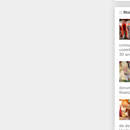
:: Ma
consu
contr
30 an
docum
finan
de de