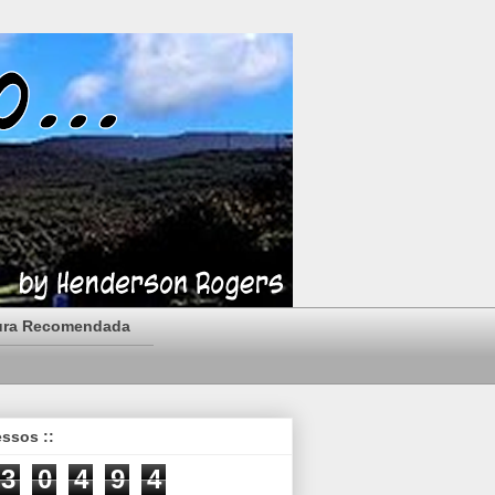
ura Recomendada
essos ::
3
0
4
9
4