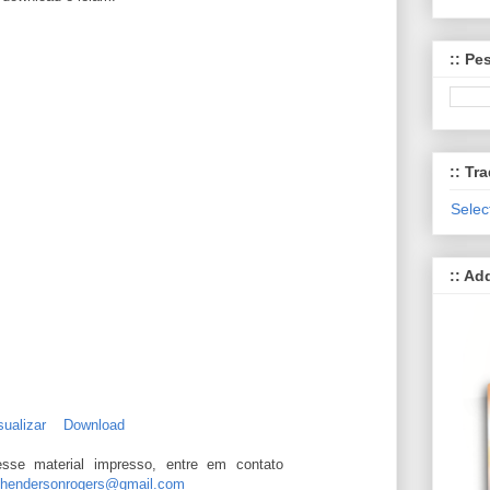
:: Pe
:: Tra
Selec
:: Ad
sualizar
Download
esse material impresso, entre em contato
hendersonrogers@gmail.com