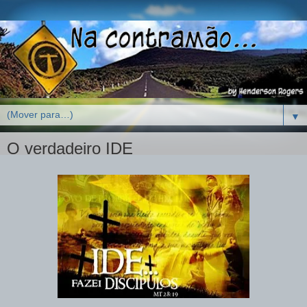
▼
O verdadeiro IDE