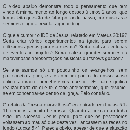
O vídeo abaixo demonstra todo o pensamento que tem
vindo à minha mente ao longo desses últimos 2 anos, que
tenho feito questão de falar por onde passo, por músicas e
sermões e agora, revelar aqui no blog.
O que é cumprir o IDE de Jesus, relatado em Mateus 28:19?
Seria criar vários departamentos na igreja para serem
utilizados apenas para ela mesma? Seria realizar centenas
de eventos ou projetos? Seria realizar grandes sermões ou
maravilhosas apresentações musicais ou “shows gospel”?
Se analisarmos só um pouquinho os evangelhos, sem
preconceito algum, e até com um pouco do nosso senso
crítico apurado, perceberemos que o IDE não significa
realizar nada do que foi citado anteriormente, que resume-
se em concentrar-se dentro da igreja. Pelo contrário.
O relato da “pesca maravilhosa” encontrado em Lucas 5:1-
11 demonstra muito bem isso. Quando a pesca não tinha
sido um sucesso, Jesus pediu para que os pescadores
voltassem ao mar, só que desta vez, lançassem as redes no
fundo (Lucas 5:4). Parecia óbvio, apesar de que a situação