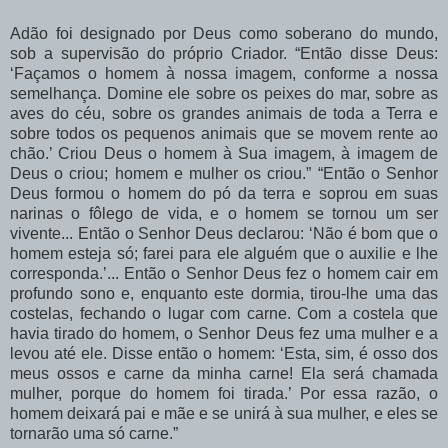
Adão foi designado por Deus como soberano do mundo,
sob a supervisão do próprio Criador. “Então disse Deus:
‘Façamos o homem à nossa imagem, conforme a nossa
semelhança. Domine ele sobre os peixes do mar, sobre as
aves do céu, sobre os grandes animais de toda a Terra e
sobre todos os pequenos animais que se movem rente ao
chão.’ Criou Deus o homem à Sua imagem, à imagem de
Deus o criou; homem e mulher os criou.” “Então o Senhor
Deus formou o homem do pó da terra e soprou em suas
narinas o fôlego de vida, e o homem se tornou um ser
vivente... Então o Senhor Deus declarou: ‘Não é bom que o
homem esteja só; farei para ele alguém que o auxilie e lhe
corresponda.’... Então o Senhor Deus fez o homem cair em
profundo sono e, enquanto este dormia, tirou-lhe uma das
costelas, fechando o lugar com carne. Com a costela que
havia tirado do homem, o Senhor Deus fez uma mulher e a
levou até ele. Disse então o homem: ‘Esta, sim, é osso dos
meus ossos e carne da minha carne! Ela será chamada
mulher, porque do homem foi tirada.’ Por essa razão, o
homem deixará pai e mãe e se unirá à sua mulher, e eles se
tornarão uma só carne.”