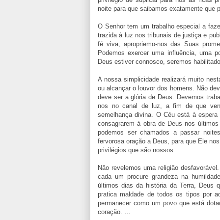
noite para que saibamos exatamente que p
O Senhor tem um trabalho especial a faz
trazida à luz nos tribunais de justiça e pu
fé viva, apropriemo-nos das Suas prome
Podemos exercer uma influência, uma po
Deus estiver connosco, seremos habilitad
A nossa simplicidade realizará muito nes
ou alcançar o louvor dos homens. Não deve
deve ser a glória de Deus. Devemos traba
nos no canal de luz, a fim de que ve
semelhança divina. O Céu está à espera
consagrarem à obra de Deus nos últimos 
podemos ser chamados a passar noite
fervorosa oração a Deus, para que Ele no
privilégios que são nossos.
Não revelemos uma religião desfavorável
cada um procure grandeza na humildad
últimos dias da história da Terra, Deus
pratica maldade de todos os tipos por
permanecer como um povo que está dotad
coração. …