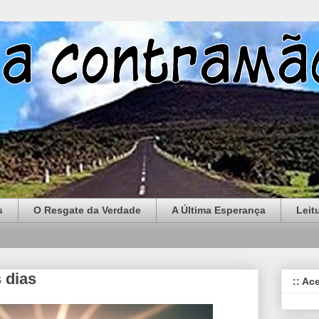
s
O Resgate da Verdade
A Última Esperança
Leit
 dias
:: Ac