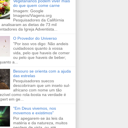
Vegetarianos podem viver mais
do que quem come carne
Imagem: Google
Imagens/Viagens.org
Pesquisadores da Califórnia
 analisaram as dietas de 73 mil
entadores da Igreja Adventista...
O Provedor do Universo
"Por isso vos digo: Não andeis
cuidadosos quanto à vossa
vida, pelo que haveis de comer
ou pelo que haveis de beber;
uanto a...
Besouro se orienta com a ajuda
das estrelas
Pesquisadores suecos
descobriram que um inseto sul-
africano com nome um tão
ezível como rola-bosta na verdade é
pert em ge...
"Em Deus vivemos, nos
movemos e existimos"
Por apegarem-se às leis da
matéria e da natureza, muitos
perdem de vista, ou até