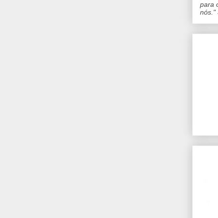
para 
nós."