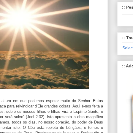
:: Pe
:: Tra
Selec
:: Ad
 altura em que podemos esperar muito do Senhor. Estas
ça para reivindicar d'Ele grandes coisas. Aqui é-nos feita a
 sobre os nossos filhos e filhas virá o Espírito Santo; e
r será salvo” (Joel 2:32). Isto apresenta a obra magnífica
isamos, todos os dias, no nosso coração, do poder de Deus
rimentar isto. O Céu está repleto de bênçãos, e temos o
s promessas de Deus. Precisamos de buscar o Senhor dia e