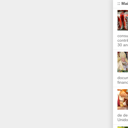
:: Ma
consu
contr
30 an
docum
finan
de de
Unido