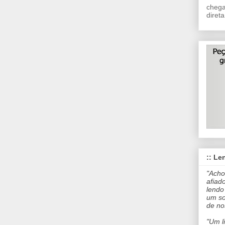
chega
direta
:: Len
"Acho
afiad
lendo
um so
de no
"Um l