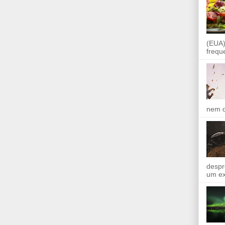
(EUA)
frequ
nem q
despr
um ex