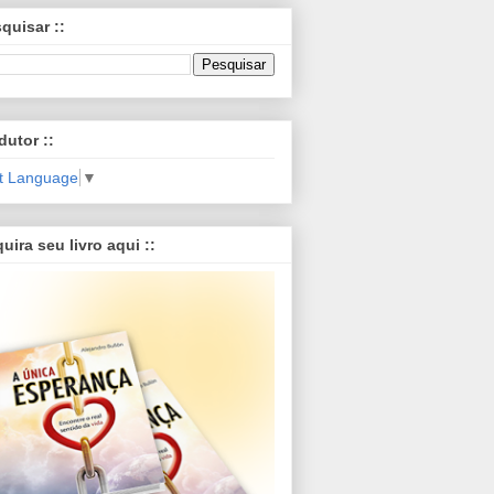
squisar ::
dutor ::
t Language
▼
quira seu livro aqui ::