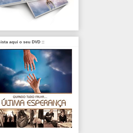
sista aqui o seu DVD ::