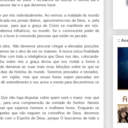
assos dar e o que devemos fazer.
er por nós individualmente. Ao vermos a maldade do mundo
blicada nos jornais diários, aproximemo-nos de Deus, e, pela
ssas, para que a graça de Cristo se manifeste em nós.
derosa influência, no mundo. Se o convincente poder de
os a levar à conversão pessoas que estão no pecado.
:: As
ta obra. Não devemos procurar chegar a elevadas posições
mos ter o alvo de ser os maiores. A nossa única finalidade
lhar com toda a inteligência que Deus nos deu, colocando-
nha sobre nós a graça divina que nos molde e forme à
 de derramar as suas mais ricas bênçãos sobre os que se
dias da história do mundo. Seremos provados e testados;
s em vigília; mas que essas horas sejam passadas em
s dê entendimento e nos avive a mente para discernirmos os
. Que não haja disputas sobre quem será o maior, mas que
e, para uma compreensão da vontade do Senhor. Nestes
 quer que sejamos homens e mulheres livres. Enquanto se
 aqueles que não seguem os conselhos de Deus, devemos
o com o Espírito de Deus, porque O buscamos de todo o