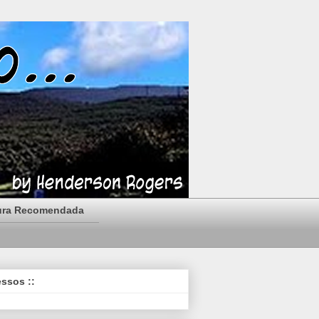
ura Recomendada
essos ::