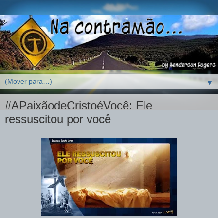
▼
#APaixãodeCristoéVocê: Ele
ressuscitou por você