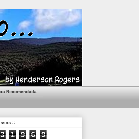
ura Recomendada
essos ::
3
1
9
6
9