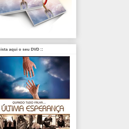
sista aqui o seu DVD ::