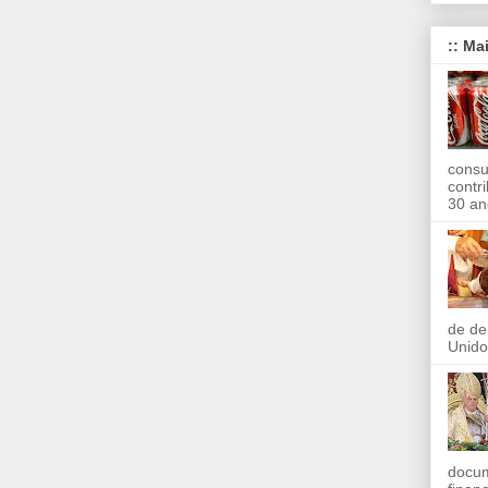
:: Ma
consu
contr
30 an
de de
Unido
docum