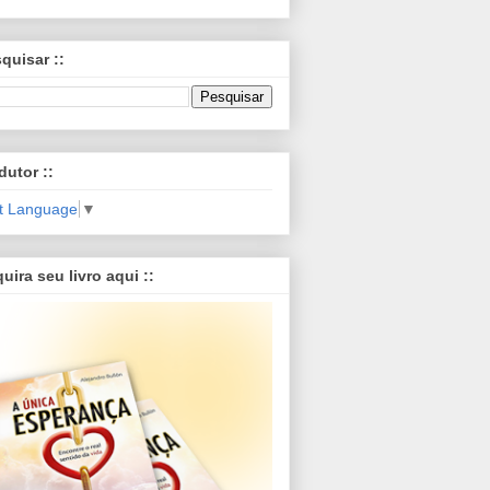
squisar ::
dutor ::
t Language
▼
quira seu livro aqui ::