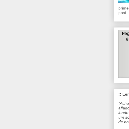
prime
posi..
:: Len
"Acho
afiad
lendo
um so
de no