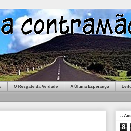
s
O Resgate da Verdade
A Última Esperança
Leit
:: Ac
8