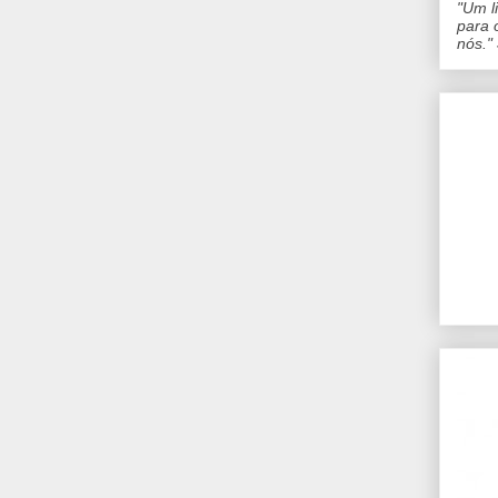
"Um l
para 
nós."