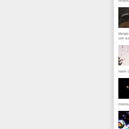
finan
despr
um ex
nem q
mensa