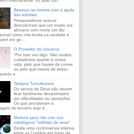
ceiro internacional no qual con...
Besouro se orienta com a ajuda
das estrelas
Pesquisadores suecos
descobriram que um inseto sul-
africano com nome um tão
ezível como rola-bosta na verdade é
pert em ge...
O Provedor do Universo
"Por isso vos digo: Não andeis
cuidadosos quanto à vossa
vida, pelo que haveis de comer
ou pelo que haveis de beber;
uanto a...
Tempos Tumultuosos
Os servos de Deus não devem
ficar facilmente desanimados
por dificuldades ou oposições.
Os que proclamam a
gem do terceiro anjo d...
Motivos para não crer nos
mitológicos "milhões de anos"
Existe uma controvérsia intensa
entre os Cristãos em torno da