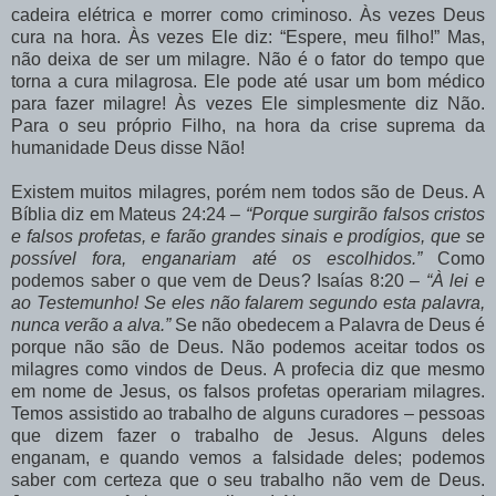
cadeira elétrica e morrer como criminoso. Às vezes Deus
cura na hora. Às vezes Ele diz: “Espere, meu filho!” Mas,
não deixa de ser um milagre. Não é o fator do tempo que
torna a cura milagrosa. Ele pode até usar um bom médico
para fazer milagre! Às vezes Ele simplesmente diz Não.
Para o seu próprio Filho, na hora da crise suprema da
humanidade Deus disse Não!
Existem muitos milagres, porém nem todos são de Deus. A
Bíblia diz em Mateus 24:24 –
“Porque surgirão falsos cristos
e falsos profetas, e farão grandes sinais e prodígios, que se
possível fora, enganariam até os escolhidos.”
Como
podemos saber o que vem de Deus? Isaías 8:20 –
“À lei e
ao Testemunho! Se eles não falarem segundo esta palavra,
nunca verão a alva.”
Se não obedecem a Palavra de Deus é
porque não são de Deus. Não podemos aceitar todos os
milagres como vindos de Deus. A profecia diz que mesmo
em nome de Jesus, os falsos profetas operariam milagres.
Temos assistido ao trabalho de alguns curadores – pessoas
que dizem fazer o trabalho de Jesus. Alguns deles
enganam, e quando vemos a falsidade deles; podemos
saber com certeza que o seu trabalho não vem de Deus.