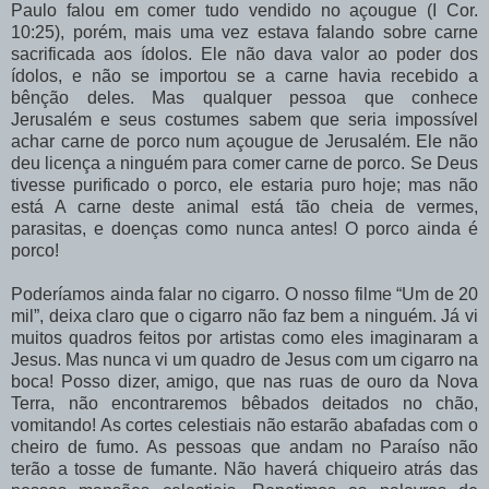
Paulo falou em comer tudo vendido no açougue (I Cor.
10:25), porém, mais uma vez estava falando sobre carne
sacrificada aos ídolos. Ele não dava valor ao poder dos
ídolos, e não se importou se a carne havia recebido a
bênção deles. Mas qualquer pessoa que conhece
Jerusalém e seus costumes sabem que seria impossível
achar carne de porco num açougue de Jerusalém. Ele não
deu licença a ninguém para comer carne de porco. Se Deus
tivesse purificado o porco, ele estaria puro hoje; mas não
está A carne deste animal está tão cheia de vermes,
parasitas, e doenças como nunca antes! O porco ainda é
porco!
Poderíamos ainda falar no cigarro. O nosso filme “Um de 20
mil”, deixa claro que o cigarro não faz bem a ninguém. Já vi
muitos quadros feitos por artistas como eles imaginaram a
Jesus. Mas nunca vi um quadro de Jesus com um cigarro na
boca! Posso dizer, amigo, que nas ruas de ouro da Nova
Terra, não encontraremos bêbados deitados no chão,
vomitando! As cortes celestiais não estarão abafadas com o
cheiro de fumo. As pessoas que andam no Paraíso não
terão a tosse de fumante. Não haverá chiqueiro atrás das