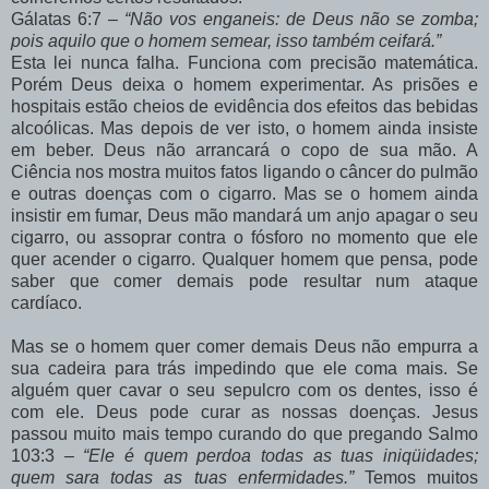
Gálatas 6:7 –
“Não vos enganeis: de Deus não se zomba;
pois aquilo que o homem semear, isso também ceifará.”
Esta lei nunca falha. Funciona com precisão matemática.
Porém Deus deixa o homem experimentar. As prisões e
hospitais estão cheios de evidência dos efeitos das bebidas
alcoólicas. Mas depois de ver isto, o homem ainda insiste
em beber. Deus não arrancará o copo de sua mão. A
Ciência nos mostra muitos fatos ligando o câncer do pulmão
e outras doenças com o cigarro. Mas se o homem ainda
insistir em fumar, Deus mão mandará um anjo apagar o seu
cigarro, ou assoprar contra o fósforo no momento que ele
quer acender o cigarro. Qualquer homem que pensa, pode
saber que comer demais pode resultar num ataque
cardíaco.
Mas se o homem quer comer demais Deus não empurra a
sua cadeira para trás impedindo que ele coma mais. Se
alguém quer cavar o seu sepulcro com os dentes, isso é
com ele. Deus pode curar as nossas doenças. Jesus
passou muito mais tempo curando do que pregando Salmo
103:3 –
“Ele é quem perdoa todas as tuas iniqüidades;
quem sara todas as tuas enfermidades.”
Temos muitos