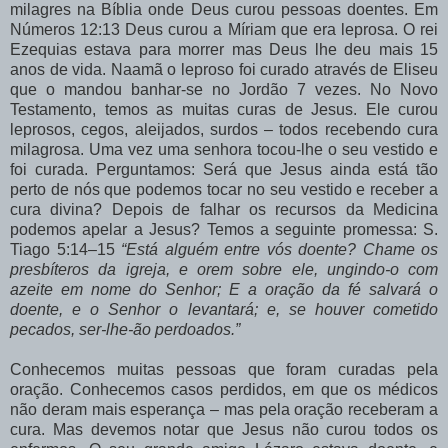
milagres na Bíblia onde Deus curou pessoas doentes. Em
Números 12:13 Deus curou a Míriam que era leprosa. O rei
Ezequias estava para morrer mas Deus lhe deu mais 15
anos de vida. Naamã o leproso foi curado através de Eliseu
que o mandou banhar-se no Jordão 7 vezes. No Novo
Testamento, temos as muitas curas de Jesus. Ele curou
leprosos, cegos, aleijados, surdos – todos recebendo cura
milagrosa. Uma vez uma senhora tocou-lhe o seu vestido e
foi curada. Perguntamos: Será que Jesus ainda está tão
perto de nós que podemos tocar no seu vestido e receber a
cura divina? Depois de falhar os recursos da Medicina
podemos apelar a Jesus? Temos a seguinte promessa: S.
Tiago 5:14–15
“Está alguém entre vós doente? Chame os
presbíteros da igreja, e orem sobre ele, ungindo-o com
azeite em nome do Senhor; E a oração da fé salvará o
doente, e o Senhor o levantará; e, se houver cometido
pecados, ser-lhe-ão perdoados.”
Conhecemos muitas pessoas que foram curadas pela
oração. Conhecemos casos perdidos, em que os médicos
não deram mais esperança – mas pela oração receberam a
cura. Mas devemos notar que Jesus não curou todos os