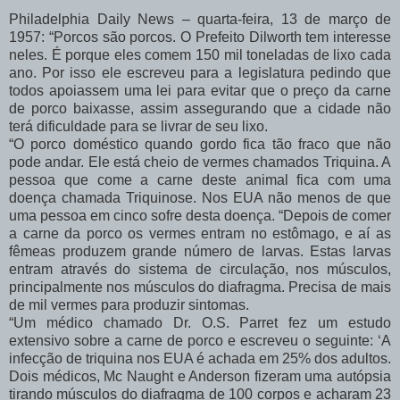
Philadelphia Daily News – quarta-feira, 13 de março de
1957: “Porcos são porcos. O Prefeito Dilworth tem interesse
neles. É porque eles comem 150 mil toneladas de lixo cada
ano. Por isso ele escreveu para a legislatura pedindo que
todos apoiassem uma lei para evitar que o preço da carne
de porco baixasse, assim assegurando que a cidade não
terá dificuldade para se livrar de seu lixo.
“O porco doméstico quando gordo fica tão fraco que não
pode andar. Ele está cheio de vermes chamados Triquina. A
pessoa que come a carne deste animal fica com uma
doença chamada Triquinose. Nos EUA não menos de que
uma pessoa em cinco sofre desta doença. “Depois de comer
a carne da porco os vermes entram no estômago, e aí as
fêmeas produzem grande número de larvas. Estas larvas
entram através do sistema de circulação, nos músculos,
principalmente nos músculos do diafragma. Precisa de mais
de mil vermes para produzir sintomas.
“Um médico chamado Dr. O.S. Parret fez um estudo
extensivo sobre a carne de porco e escreveu o seguinte: ‘A
infecção de triquina nos EUA é achada em 25% dos adultos.
Dois médicos, Mc Naught e Anderson fizeram uma autópsia
tirando músculos do diafragma de 100 corpos e acharam 23