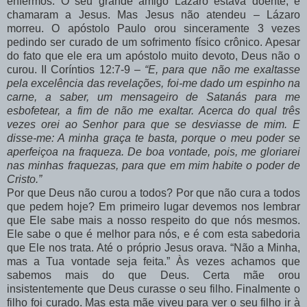
enfermos. O seu grande amigo Lázaro estava doente, e
chamaram a Jesus. Mas Jesus não atendeu – Lázaro
morreu. O apóstolo Paulo orou sinceramente 3 vezes
pedindo ser curado de um sofrimento físico crônico. Apesar
do fato que ele era um apóstolo muito devoto, Deus não o
curou. II Coríntios 12:7-9 –
“E, para que não me exaltasse
pela excelência das revelações, foi-me dado um espinho na
carne, a saber, um mensageiro de Satanás para me
esbofetear, a fim de não me exaltar. Acerca do qual três
vezes orei ao Senhor para que se desviasse de mim. E
disse-me: A minha graça te basta, porque o meu poder se
aperfeiçoa na fraqueza. De boa vontade, pois, me gloriarei
nas minhas fraquezas, para que em mim habite o poder de
Cristo.”
Por que Deus não curou a todos? Por que não cura a todos
que pedem hoje? Em primeiro lugar devemos nos lembrar
que Ele sabe mais a nosso respeito do que nós mesmos.
Ele sabe o que é melhor para nós, e é com esta sabedoria
que Ele nos trata. Até o próprio Jesus orava. “Não a Minha,
mas a Tua vontade seja feita.” Às vezes achamos que
sabemos mais do que Deus. Certa mãe orou
insistentemente que Deus curasse o seu filho. Finalmente o
filho foi curado. Mas esta mãe viveu para ver o seu filho ir à