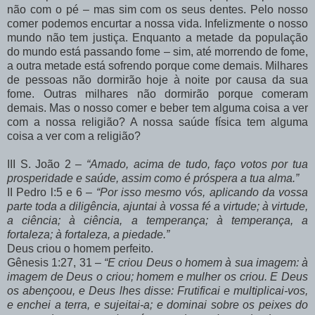
não com o pé – mas sim com os seus dentes. Pelo nosso
comer podemos encurtar a nossa vida. Infelizmente o nosso
mundo não tem justiça. Enquanto a metade da população
do mundo está passando fome – sim, até morrendo de fome,
a outra metade está sofrendo porque come demais. Milhares
de pessoas não dormirão hoje à noite por causa da sua
fome. Outras milhares não dormirão porque comeram
demais. Mas o nosso comer e beber tem alguma coisa a ver
com a nossa religião? A nossa saúde física tem alguma
coisa a ver com a religião?
III S. João 2 –
“Amado, acima de tudo, faço votos por tua
prosperidade e saúde, assim como é próspera a tua alma.”
II Pedro l:5 e 6 –
“Por isso mesmo vós, aplicando da vossa
parte toda a diligência, ajuntai à vossa fé a virtude; à virtude,
a ciência; à ciência, a temperança; à temperança, a
fortaleza; à fortaleza, a piedade.”
Deus criou o homem perfeito.
Gênesis 1:27, 31 –
“E criou Deus o homem à sua imagem: à
imagem de Deus o criou; homem e mulher os criou. E Deus
os abençoou, e Deus lhes disse: Frutificai e multiplicai-vos,
e enchei a terra, e sujeitai-a; e dominai sobre os peixes do