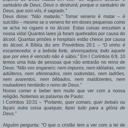
santuário de Deus, Deus o destruirá; porque o santuário de
Deus, que sois vós, é sagrado.”
Deus disse:
“Não matarás.”
Tomar veneno é matar – é
suicídio – mesmo se o veneno for em doses pequenas como
se acha no cigarro e no álcool. Estas coisas encurtam a
nossa vida! Quantos lares já foram quebrados por causa do
álcool. Quantas prisões e hospitais estão cheios por causa
do álcool. A Bíblia diz em: Provérbios 20:1 –
“O vinho é
escarnecedor, e a bebida forte, alvoroçadora; todo aquele
que por eles é vencido não é sábio.”
Em I Coríntios 6:9, 10
temos uma lista de pessoas que não entrarão no reino de
Deus:
“Não vos enganeis: nem impuros, nem idólatras, nem
adúlteros, nem efeminados, nem sodomitas, nem ladrões,
nem avarentos, nem bêbados, nem maldizentes, nem
roubadores herdarão o reino de Deus.”
Nosso comer e beber tem muito que ver com a nossa
religião. Notemos as palavras de Paulo:
I Coríntios 10:31 –
“Portanto, quer comais, quer bebais ou
façais outra coisa qualquer, fazei tudo para a glória de
Deus.”
Alguém pergunta: “O que o cristão tem a ver com a lei de