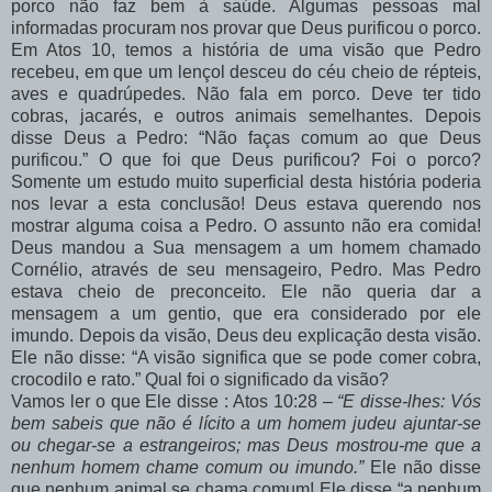
porco não faz bem à saúde. Algumas pessoas mal
informadas procuram nos provar que Deus purificou o porco.
Em Atos 10, temos a história de uma visão que Pedro
recebeu, em que um lençol desceu do céu cheio de répteis,
aves e quadrúpedes. Não fala em porco. Deve ter tido
cobras, jacarés, e outros animais semelhantes. Depois
disse Deus a Pedro: “Não faças comum ao que Deus
purificou.” O que foi que Deus purificou? Foi o porco?
Somente um estudo muito superficial desta história poderia
nos levar a esta conclusão! Deus estava querendo nos
mostrar alguma coisa a Pedro. O assunto não era comida!
Deus mandou a Sua mensagem a um homem chamado
Cornélio, através de seu mensageiro, Pedro. Mas Pedro
estava cheio de preconceito. Ele não queria dar a
mensagem a um gentio, que era considerado por ele
imundo. Depois da visão, Deus deu explicação desta visão.
Ele não disse: “A visão significa que se pode comer cobra,
crocodilo e rato.” Qual foi o significado da visão?
Vamos ler o que Ele disse : Atos 10:28 –
“E disse-lhes: Vós
bem sabeis que não é lícito a um homem judeu ajuntar-se
ou chegar-se a estrangeiros; mas Deus mostrou-me que a
nenhum homem chame comum ou imundo.”
Ele não disse
que nenhum animal se chama comum! Ele disse “a nenhum