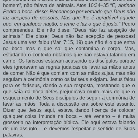
homem”, não falava de animais. Atos 10:34–35 “
E, abrindo
Pedro a boca, disse: Reconheço por verdade que Deus não
faz acepção de pessoas; Mas que lhe é agradável aquele
que, em qualquer nação, o teme e faz o que é justo.”
Pedro
compreendeu. Ele não disse: “Deus não faz acepção de
animais.” Ele disse: Deus não faz acepção de pessoas!
Jesus uma vez falou (Mar. 7:15, 19) que não é o que entra
na boca mas o que sai que contamina o corpo. Mas,
estudando o contexto notamos que não estava falando em
carne. Os fariseus estavam acusando os discípulos porque
eles ignoravam as regras judaicas de lavar as mãos antes
de comer. Não é que comiam com as mãos sujas, mas não
seguiam a cerimônia como os fariseus exigiam. Jesus falou
para os fariseus, dando a sua resposta, mostrando que o
que saía da boca deles prejudicava muito mais do que o
esquecimento de Seus discípulos de seguir a cerimônia de
lavar as mãos. Toda a discussão era sobre este assunto.
Dizer que Jesus aqui, estava dando licença de colocar
qualquer coisa imunda na boca – até veneno – é muita
grosseria na interpretação bíblica. Ele aqui estava falando
de um assunto – e devemos respeitar o sentido de Suas
palavras.