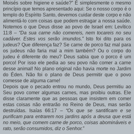
Moisés sobre higiene e saúde?” É simplesmente o mesmo
princípio que temos apresentado aqui: Se o nosso corpo é o
templo do Espírito Santo, devemos cuidar deste corpo e não
alimentá-lo com coisas que podem estragar a nossa saúde.
Notemos o que Deus disse ao povo de Israel em: Levítico
11:8 –
“Da sua carne não comereis, nem tocareis no seu
cadáver. Estes vos serão imundos.”
Isto foi dito para os
judeus? Que diferença faz? Se carne de porco faz mal para
os judeus não faria mal a mim também? Ou o corpo do
judeu é diferente do meu? Deus sabia que o porco é um
porco! Por isso ele pedia ao seu povo não comer a carne
desse animal! No plano original não havia morte no Jardim
do Éden. Não foi o plano de Deus permitir que o povo
comesse de alguma carne!
Depois que o pecado entrou no mundo, Deus permitiu ao
Seu povo comer algumas carnes, mas proibiu outras. Ele
disse claramente que as pessoas que insistem em comer
estas coisas não entrarão no Reino de Deus, mas serão
destruídas. Isaías 66:17 –
“Os que se santificam e se
purificam para entrarem nos jardins após a deusa que está
no meio, que comem carne de porco, coisas abomináveis e
rato, serão consumidos, diz o Senhor.”