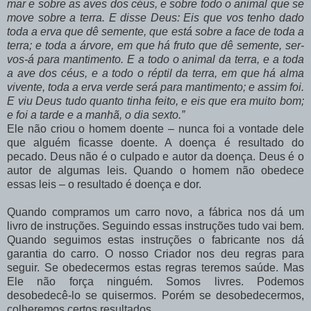
mar e sobre as aves dos céus, e sobre todo o animal que se
move sobre a terra. E disse Deus: Eis que vos tenho dado
toda a erva que dê semente, que está sobre a face de toda a
terra; e toda a árvore, em que há fruto que dê semente, ser-
vos-á para mantimento. E a todo o animal da terra, e a toda
a ave dos céus, e a todo o réptil da terra, em que há alma
vivente, toda a erva verde será para mantimento; e assim foi.
E viu Deus tudo quanto tinha feito, e eis que era muito bom;
e foi a tarde e a manhã, o dia sexto.”
Ele não criou o homem doente – nunca foi a vontade dele
que alguém ficasse doente. A doença é resultado do
pecado. Deus não é o culpado e autor da doença. Deus é o
autor de algumas leis. Quando o homem não obedece
essas leis – o resultado é doença e dor.
Quando compramos um carro novo, a fábrica nos dá um
livro de instruções. Seguindo essas instruções tudo vai bem.
Quando seguimos estas instruções o fabricante nos dá
garantia do carro. O nosso Criador nos deu regras para
seguir. Se obedecermos estas regras teremos saúde. Mas
Ele não força ninguém. Somos livres. Podemos
desobedecê-lo se quisermos. Porém se desobedecermos,
colheremos certos resultados.