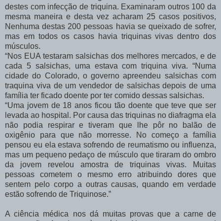
destes com infecção de triquina. Examinaram outros 100 da
mesma maneira e desta vez acharam 25 casos positivos,
Nenhuma destas 200 pessoas havia se queixado de sofrer,
mas em todos os casos havia triquinas vivas dentro dos
músculos.
“Nos EUA testaram salsichas dos melhores mercados, e de
cada 5 salsichas, uma estava com triquina viva. “Numa
cidade do Colorado, o governo apreendeu salsichas com
traquina viva de um vendedor de salsichas depois de uma
família ter ficado doente por ter comido dessas salsichas.
“Uma jovem de 18 anos ficou tão doente que teve que ser
levada ao hospital. Por causa das triquinas no diafragma ela
não podia respirar e tiveram que lhe pôr no balão de
oxigênio para que não morresse. No começo a família
pensou eu ela estava sofrendo de reumatismo ou influenza,
mas um pequeno pedaço de músculo que tiraram do ombro
da jovem revelou amostra de triquinas vivas. Muitas
pessoas cometem o mesmo erro atribuindo dores que
sentem pelo corpo a outras causas, quando em verdade
estão sofrendo de Triquinose.”
A ciência médica nos dá muitas provas que a carne de