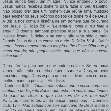
Jesus nunca forjou um milagre! Nunca enganou o povo!
Jesus nunca recebeu dinheiro para fazer o Seu trabalho.
Não posso crer que um homem que reúne uma multidão
para encher os seus próprios bolsos de dinheiro é de Deus.
A Bíblia nos conta a história de um homem que foi curado
por Jesus. S. João 5:8 –
“Levanta-te, toma o teu leito e
anda.”
O doente também precisou fazer a sua parte. Se
tivesse ficado lá deitado na cama não teria sido curado.
Depois Jesus deu um conselho a ele. S. João 5:14 –
“Mais
tarde, Jesus o encontrou no templo e lhe disse: Olha que já
estás curado; não peques mais, para que não te suceda
coisa pior.”
Deus não faz para nós o que podemos fazer. Se eu tomar
veneno não tenho o direito de pedir saúde a Deus, ou pedir
uma vida longa. Deus espera que eu cuide de meu corpo da
melhor maneira possível. Ele disse:
I Coríntios 6:19 –
“Acaso não sabeis que o vosso corpo é o
santuário do Espírito Santo, que está em vós, o qual tendes
da parte de Deus, e que não sois de vós mesmos?”
Palavras mais fortes ainda encontramos em: I Coríntios
3:16. 17 –
“Não sabeis que sois santuário de Deus e que o
Espírito de Deus habita em vós? Se alguém destruir o