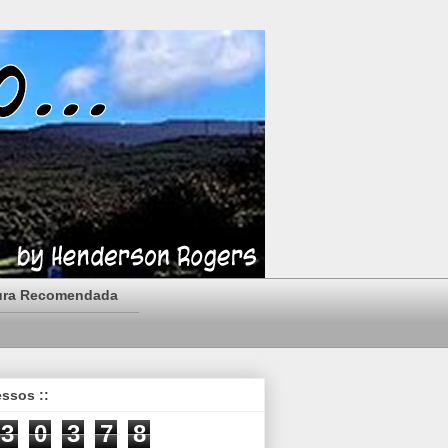
ura Recomendada
essos ::
3
0
3
7
8