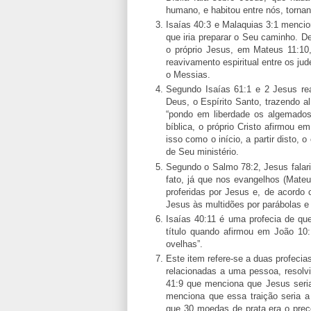
humano, e habitou entre nós, torna
Isaías 40:3 e Malaquias 3:1 mencio
que iria preparar o Seu caminho. D
o próprio Jesus, em Mateus 11:10
reavivamento espiritual entre os j
o Messias.
Segundo Isaías 61:1 e 2 Jesus real
Deus, o Espírito Santo, trazendo a
“pondo em liberdade os algemado
bíblica, o próprio Cristo afirmou
isso como o início, a partir disto, 
de Seu ministério.
Segundo o Salmo 78:2, Jesus falari
fato, já que nos evangelhos (Mate
proferidas por Jesus e, de acordo
Jesus às multidões por parábolas e 
Isaías 40:11 é uma profecia de qu
título quando afirmou em João 10
ovelhas”.
Este item refere-se a duas profeci
relacionadas a uma pessoa, resolv
41:9 que menciona que Jesus seria
menciona que essa traição seria 
que 30 moedas de prata era o pre