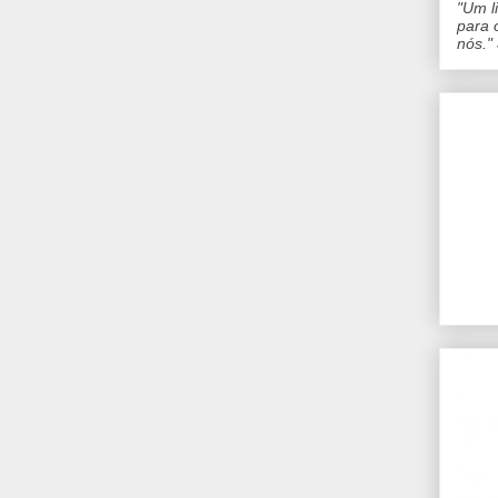
"Um l
para 
nós."