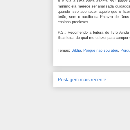
A Bíblia é uma carta escrita do Criador
mínimo ela merece ser analisada cuidados
quando isso acontecer aquele que o fize
terão, sem o auxílio da Palavra de Deus
ensinos preciosos.
P.S.: Recomendo a leitura do livro Aind
Brasileira, do qual me utilizei para compo
Temas:
Bíblia
,
Porque não sou ateu
,
Porqu
Postagem mais recente