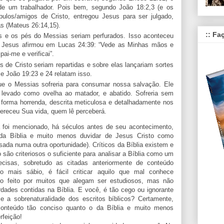
 de um trabalhador. Pois bem, segundo João 18:2,3 (e os
ulos/amigos de Cristo, entregou Jesus para ser julgado,
s (Mateus 26:14,15).
:: Fa
 e os pés do Messias seriam perfurados. Isso aconteceu
. Jesus afirmou em Lucas 24:39: “Vede as Minhas mãos e
i-me e verificai”.
 de Cristo seriam repartidas e sobre elas lançariam sortes
e João 19:23 e 24 relatam isso.
que o Messias sofreria para consumar nossa salvação. Ele
o, levado como ovelha ao matador, e abatido. Sofreria sem
 forma horrenda, descrita meticulosa e detalhadamente nos
fereceu Sua vida, quem lê perceberá.
á foi mencionado, há séculos antes de seu acontecimento,
 da Bíblia e muito menos duvidar de Jesus Cristo como
sada numa outra oportunidade). Críticos da Bíblia existem e
são criteriosos o suficiente para analisar a Bíblia como um
cisas, sobretudo as citadas anteriormente de conteúdo
o mais sábio, é fácil criticar aquilo que mal conhece
do feito por muitos que alegam ser estudiosos, mas não
ades contidas na Bíblia. E você, é tão cego ou ignorante
 a sobrenaturalidade dos escritos bíblicos? Certamente,
onteúdo tão conciso quanto o da Bíblia e muito menos
rfeição!