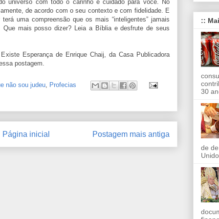
 do universo com todo o carinho e cuidado para você. No
amente, de acordo com o seu contexto e com fidelidade. E
r terá uma compreensão que os mais “inteligentes” jamais
:: Ma
. Que mais posso dizer? Leia a Bíblia e desfrute de seus
a Existe Esperança de Enrique Chaij, da Casa Publicadora
r essa postagem.
consu
contr
e não sou judeu
,
Profecias
30 an
Página inicial
Postagem mais antiga
de de
Unido
docum