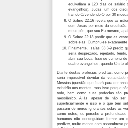
equivaliam a 120 dias de salário
evangelhos), Judas, um dos discíp
traindo-O/vendendo-O por 30 moeda
O Salmo 22:16 revela que as mãos
com Jesus por meio da crucifixão
meus pés, que sou Eu mesmo; apalpa
O Salmo 22:18 prediz que as vestes
sobre elas. Cumpriu-se exatamente 
Finalmente, Isaías 53:3-9 prediz 
seria desprezado, rejeitado, ferid
abrir sua boca. Isso se cumpriu de
quatro evangelhos, quando Cristo o
Diante destas profecias preditas, como j
seria impossível duvidar da veracidade
Messias (questão que ficará para ser anali
existirão aos montes, mas isso porque não 
todo, bem como suas profecias tão pre
messiânico. Aliás, apesar de não ser 
superficialmente e isso é o que tem si
passam de meros ignorantes sobre as verd
como estes, ou percebe a profundidade e
humanos não conseguiriam formar um c
predizer, muito menos com assombrosa pe