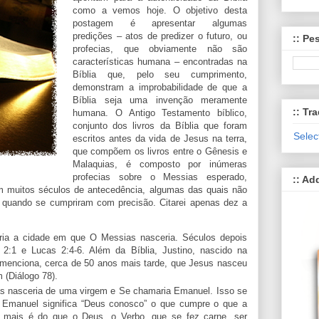
como a vemos hoje. O objetivo desta
postagem é apresentar algumas
predições – atos de predizer o futuro, ou
:: Pe
profecias, que obviamente não são
características humana – encontradas na
Bíblia que, pelo seu cumprimento,
demonstram a improbabilidade de que a
Bíblia seja uma invenção meramente
:: Tra
humana. O Antigo Testamento bíblico,
conjunto dos livros da Bíblia que foram
Selec
escritos antes da vida de Jesus na terra,
que compõem os livros entre o Gênesis e
Malaquias, é composto por inúmeras
profecias sobre o Messias esperado,
:: Ad
m muitos séculos de antecedência, algumas das quais não
 quando se cumpriram com precisão. Citarei apenas dez a
ria a cidade em que O Messias nasceria. Séculos depois
2:1 e Lucas 2:4-6. Além da Bíblia, Justino, nascido na
, menciona, cerca de 50 anos mais tarde, que Jesus nasceu
 (Diálogo 78).
s nasceria de uma virgem e Se chamaria Emanuel. Isso se
 Emanuel significa “Deus conosco” o que cumpre o que a
a mais é do que o Deus, o Verbo, que se fez carne, ser