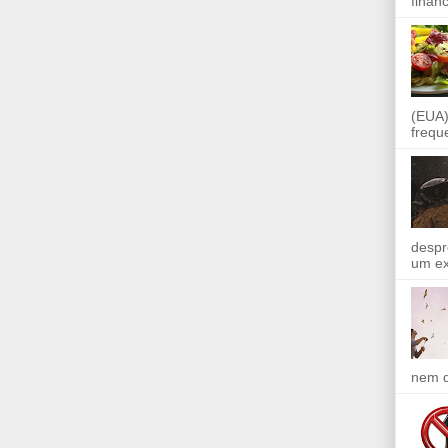
finan
(EUA)
frequ
despr
um ex
nem q