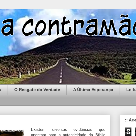
s
O Resgate da Verdade
A Última Esperança
Leit
:: Ac
Existem diversas evidências que
8
apontam para a autenticidade da Bíblia