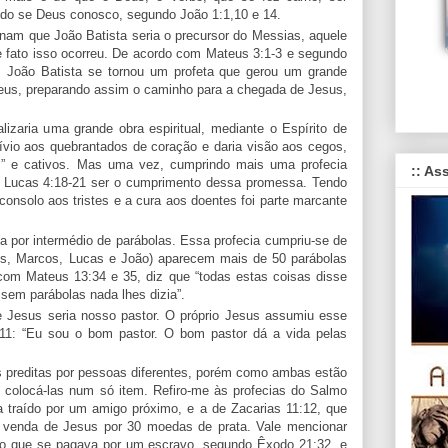
ndo se Deus conosco, segundo João 1:1,10 e 14.
nam que João Batista seria o precursor do Messias, aquele
e fato isso ocorreu. De acordo com Mateus 3:1-3 e segundo
, João Batista se tornou um profeta que gerou um grande
udeus, preparando assim o caminho para a chegada de Jesus,
izaria uma grande obra espiritual, mediante o Espírito de
lívio aos quebrantados de coração e daria visão aos cegos,
s” e cativos. Mas uma vez, cumprindo mais uma profecia
:: As
 em Lucas 4:18-21 ser o cumprimento dessa promessa. Tendo
o consolo aos tristes e a cura aos doentes foi parte marcante
a por intermédio de parábolas. Essa profecia cumpriu-se de
us, Marcos, Lucas e João) aparecem mais de 50 parábolas
 com Mateus 13:34 e 35, diz que “todas estas coisas disse
sem parábolas nada lhes dizia”.
e Jesus seria nosso pastor. O próprio Jesus assumiu esse
:11: “Eu sou o bom pastor. O bom pastor dá a vida pelas
as preditas por pessoas diferentes, porém como ambas estão
i colocá-las num só item. Refiro-me às profecias do Salmo
 traído por um amigo próximo, e a de Zacarias 11:12, que
a venda de Jesus por 30 moedas de prata. Vale mencionar
ço que se pagava por um escravo, segundo Êxodo 21:32, e