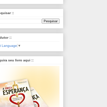
squisar ::
dutor ::
t Language
▼
quira seu livro aqui ::