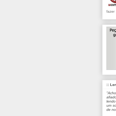
fazer
:: Len
"Acho
afiad
lendo
um so
de no