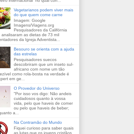
ceiro internacional no qual con...
Vegetarianos podem viver mais
do que quem come carne
Imagem: Google
Imagens/Viagens.org
Pesquisadores da Califórnia
 analisaram as dietas de 73 mil
entadores da Igreja Adventista...
Besouro se orienta com a ajuda
das estrelas
Pesquisadores suecos
descobriram que um inseto sul-
africano com nome um tão
ezível como rola-bosta na verdade é
pert em ge...
O Provedor do Universo
"Por isso vos digo: Não andeis
cuidadosos quanto à vossa
vida, pelo que haveis de comer
ou pelo que haveis de beber;
uanto a...
Na Contramão do Mundo
Fiquei curioso para saber quais
as lutas que os jovens cristãos