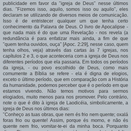
publicidade em favor da "igreja de Deus" nesse últimos
dias. "Fizemos isso, aquilo, somos isso ou aquilo", eles
declaram se utilizando de diversos meios de comunicação.
Isso é de entristecer qualquer um que tenha certo
conhecimento da Palavra de Deus. O livro de Apocalipse -
que nada mais é do que uma Revelação - nos revela (a
redundância é para enfatizar mais ainda, a fim de que
"quem tenha ouvidos, ouça" [Apoc. 2:29], nesse caso, quem
tenha olhos, veja) através das cartas às 7 igrejas, nos
capítulos 2 e 3, o que aconteceria com a igreja de Deus nos
diferentes períodos que ela passaria. Em todos os períodos
da igreja, - ou povo escolhido de Deus, como mais
comumente a Bíblia se refere - ela é digna de elogios,
exceto o último período, que em comparação com a História
da humanidade, podemos perceber que é o período em que
estamos vivendo. Não temos motivos para sermos
elogiados, muito menos para nos promover. Pelo contrário,
note o que é dito à igreja de Laodicéia, simbolicamente, a
igreja de Deus nos últimos dias:
"Conheço as tuas obras, que nem és frio nem quente; oxalá
foras frio ou quente! Assim, porque és morno, e não és
quente nem frio, vomitar-te-ei da minha boca. Porquanto