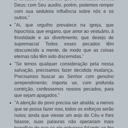
Deus; com Seu auxílio, porém, podemos romper
com sua sedutora influência sobre nós e os
outros."
"Ai, que orgulho prevalece na igreja, que
hipocrisia, que engano, que amor ao vestuário, à
frivolidade e ao divertimento, que desejo de
supremacia! Todos esses pecados têm
obscurecido a mente, de modo que as coisas
eternas não têm sido discernidas."
"Se temos qualquer consideração pela nossa
salvação, precisamos fazer decidida mudança.
Precisamos buscar ao Senhor com genuíno
arrependimento; importa ue, com profunda
contrição, confessemos nossos pecados, para
que sejam apagados."
"A atenção do povo precisa ser atraída; a menos
que se possa fazer isso, todos os esforços serão
nulos; ainda que viesse um anjo do Céu e lhes
falasse, suas palavras não operariam mais
benefício do que se ele estivesse falando ao frio