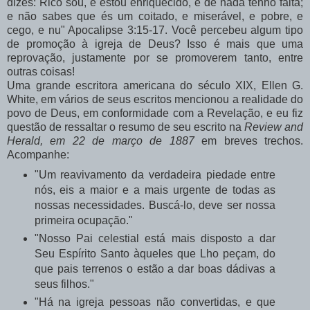
dizes: Rico sou, e estou enriquecido, e de nada tenho falta;
e não sabes que és um coitado, e miserável, e pobre, e
cego, e nu" Apocalipse 3:15-17. Você percebeu algum tipo
de promoção à igreja de Deus? Isso é mais que uma
reprovação, justamente por se promoverem tanto, entre
outras coisas!
Uma grande escritora americana do século XIX, Ellen G.
White, em vários de seus escritos mencionou a realidade do
povo de Deus, em conformidade com a Revelação, e eu fiz
questão de ressaltar o resumo de seu escrito na
Review and
Herald, em 22 de março de 1887
em breves trechos.
Acompanhe:
"Um reavivamento da verdadeira piedade entre
nós, eis a maior e a mais urgente de todas as
nossas necessidades. Buscá-lo, deve ser nossa
primeira ocupação."
"Nosso Pai celestial está mais disposto a dar
Seu Espírito Santo àqueles que Lho peçam, do
que pais terrenos o estão a dar boas dádivas a
seus filhos."
"Há na igreja pessoas não convertidas, e que