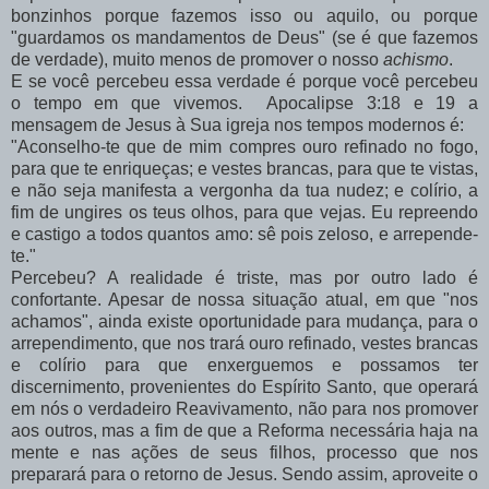
bonzinhos porque fazemos isso ou aquilo, ou porque
"guardamos os mandamentos de Deus" (se é que fazemos
de verdade), muito menos de promover o nosso
achismo
.
E se você percebeu essa verdade é porque você percebeu
o tempo em que vivemos. Apocalipse 3:18 e 19 a
mensagem de Jesus à Sua igreja nos tempos modernos é:
"Aconselho-te que de mim compres ouro refinado no fogo,
para que te enriqueças; e vestes brancas, para que te vistas,
e não seja manifesta a vergonha da tua nudez; e colírio, a
fim de ungires os teus olhos, para que vejas. Eu repreendo
e castigo a todos quantos amo: sê pois zeloso, e arrepende-
te."
Percebeu? A realidade é triste, mas por outro lado é
confortante. Apesar de nossa situação atual, em que "nos
achamos", ainda existe oportunidade para mudança, para o
arrependimento, que nos trará ouro refinado, vestes brancas
e colírio para que enxerguemos e possamos ter
discernimento, provenientes do Espírito Santo, que operará
em nós o verdadeiro Reavivamento, não para nos promover
aos outros, mas a fim de que a Reforma necessária haja na
mente e nas ações de seus filhos, processo que nos
preparará para o retorno de Jesus. Sendo assim, aproveite o