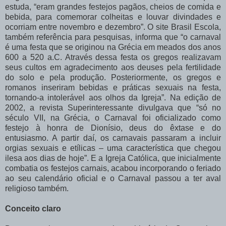
estuda, “eram grandes festejos pagãos, cheios de comida e
bebida, para comemorar colheitas e louvar divindades e
ocorriam entre novembro e dezembro”. O site Brasil Escola,
também referência para pesquisas, informa que “o carnaval
é uma festa que se originou na Grécia em meados dos anos
600 a 520 a.C. Através dessa festa os gregos realizavam
seus cultos em agradecimento aos deuses pela fertilidade
do solo e pela produção. Posteriormente, os gregos e
romanos inseriram bebidas e práticas sexuais na festa,
tornando-a intolerável aos olhos da Igreja”. Na edição de
2002, a revista Superinteressante divulgava que “só no
século VII, na Grécia, o Carnaval foi oficializado como
festejo à honra de Dionísio, deus do êxtase e do
entusiasmo. A partir daí, os carnavais passaram a incluir
orgias sexuais e etílicas – uma característica que chegou
ilesa aos dias de hoje”. E a Igreja Católica, que inicialmente
combatia os festejos carnais, acabou incorporando o feriado
ao seu calendário oficial e o Carnaval passou a ter aval
religioso também.
Conceito claro