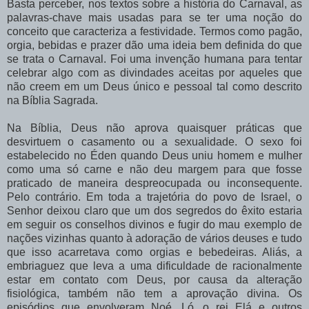
Basta perceber, nos textos sobre a história do Carnaval, as
palavras-chave mais usadas para se ter uma noção do
conceito que caracteriza a festividade. Termos como pagão,
orgia, bebidas e prazer dão uma ideia bem definida do que
se trata o Carnaval. Foi uma invenção humana para tentar
celebrar algo com as divindades aceitas por aqueles que
não creem em um Deus único e pessoal tal como descrito
na Bíblia Sagrada.
Na Bíblia, Deus não aprova quaisquer práticas que
desvirtuem o casamento ou a sexualidade. O sexo foi
estabelecido no Éden quando Deus uniu homem e mulher
como uma só carne e não deu margem para que fosse
praticado de maneira despreocupada ou inconsequente.
Pelo contrário. Em toda a trajetória do povo de Israel, o
Senhor deixou claro que um dos segredos do êxito estaria
em seguir os conselhos divinos e fugir do mau exemplo de
nações vizinhas quanto à adoração de vários deuses e tudo
que isso acarretava como orgias e bebedeiras. Aliás, a
embriaguez que leva a uma dificuldade de racionalmente
estar em contato com Deus, por causa da alteração
fisiológica, também não tem a aprovação divina. Os
episódios que envolveram Noé, Ló, o rei Elá e outros