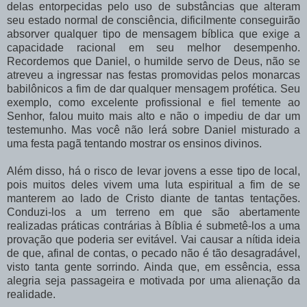
delas entorpecidas pelo uso de substâncias que alteram
seu estado normal de consciência, dificilmente conseguirão
absorver qualquer tipo de mensagem bíblica que exige a
capacidade racional em seu melhor desempenho.
Recordemos que Daniel, o humilde servo de Deus, não se
atreveu a ingressar nas festas promovidas pelos monarcas
babilônicos a fim de dar qualquer mensagem profética. Seu
exemplo, como excelente profissional e fiel temente ao
Senhor, falou muito mais alto e não o impediu de dar um
testemunho. Mas você não lerá sobre Daniel misturado a
uma festa pagã tentando mostrar os ensinos divinos.
Além disso, há o risco de levar jovens a esse tipo de local,
pois muitos deles vivem uma luta espiritual a fim de se
manterem ao lado de Cristo diante de tantas tentações.
Conduzi-los a um terreno em que são abertamente
realizadas práticas contrárias à Bíblia é submetê-los a uma
provação que poderia ser evitável. Vai causar a nítida ideia
de que, afinal de contas, o pecado não é tão desagradável,
visto tanta gente sorrindo. Ainda que, em essência, essa
alegria seja passageira e motivada por uma alienação da
realidade.